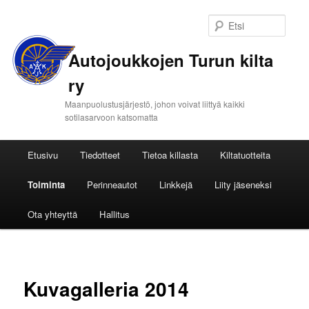
Etsi
Autojoukkojen Turun kilta
ry
Maanpuolustusjärjestö, johon voivat liittyä kaikki
sotilasarvoon katsomatta
Päävalikko
Etusivu
Tiedotteet
Tietoa killasta
Kiltatuotteita
Siirry
Toiminta
Perinneautot
Linkkejä
Liity jäseneksi
sisältöön
Ota yhteyttä
Hallitus
Kuvagalleria 2014