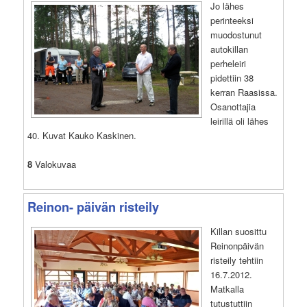
Jo lähes
perinteeksi
muodostunut
autokillan
perheleiri
pidettiin 38
kerran Raasissa.
Osanottajia
leirillä oli lähes
40. Kuvat Kauko Kaskinen.
8
Valokuvaa
Reinon- päivän risteily
Killan suosittu
Reinonpäivän
risteily tehtiin
16.7.2012.
Matkalla
tutustuttiin