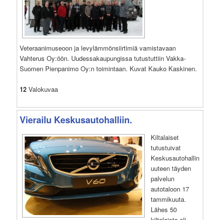
Veteraanimuseoon ja levylämmönsiirtimiä vamistavaan
Vahterus Oy:öön. Uudessakaupungissa tutustuttiin Vakka-
Suomen Pienpanimo Oy:n toimintaan. Kuvat Kauko Kaskinen.
12
Valokuvaa
Vierailu Keskusautohalliin.
Kiltalaiset
tutustuivat
Keskusautohallin
uuteen täyden
palvelun
autotaloon 17
tammikuuta.
Lähes 50
kiltalaista oli