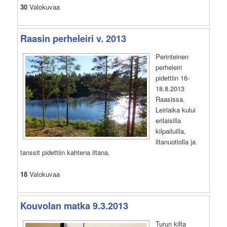
30
Valokuvaa
Raasin perheleiri v. 2013
Perinteinen
perheleiri
pidettiin 16-
18.8.2013
Raasissa.
Leiriaika kului
erilaisilla
kilpailuilla,
iltanuotiolla ja
tanssit pidettiin kahtena iltana.
18
Valokuvaa
Kouvolan matka 9.3.2013
Turun kilta