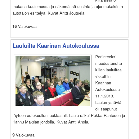
mukana kuulemassa ja näkemässä uusinta ja ajanmukaisinta
autotalon esittelyä. Kuvat Antti Joutsela.
16
Valokuvaa
Lauluilta Kaarinan Autokoulussa
Periinteeksi
muodostunutta
killan lauluiltaa
vietettiin
Kaarinan
Autokoulussa
11.1.2013.
Laulun ystäviä
oli saapunut
täyteen autokoullun luokkasali. Laulu raikui Pekka Rantasen ja
Hannu Mäkilän johdolla. Kuvat Antti Ahola.
9
Valokuvaa