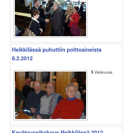
Heikkilässä puhuttiin polttoaineista
8.2.2012
5
Valokuvaa
Kevätvuosikokous Heikkilässä 2012