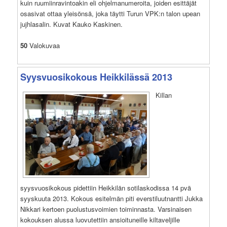
kuin ruumiinravintoakin eli ohjelmanumeroita, joiden esittäjät
osasivat ottaa yleisönsä, joka täytti Turun VPK:n talon upean
jujhlasalin. Kuvat Kauko Kaskinen.
50
Valokuvaa
Syysvuosikokous Heikkilässä 2013
Killan
syysvuosikokous pidettiin Heikkilän sotilaskodissa 14 pvä
syyskuuta 2013. Kokous esitelmän piti everstiluutnantti Jukka
Nikkari kertoen puolustusvoimien toiminnasta. Varsinaisen
kokouksen alussa luovutettiin ansioituneille kiltaveljille