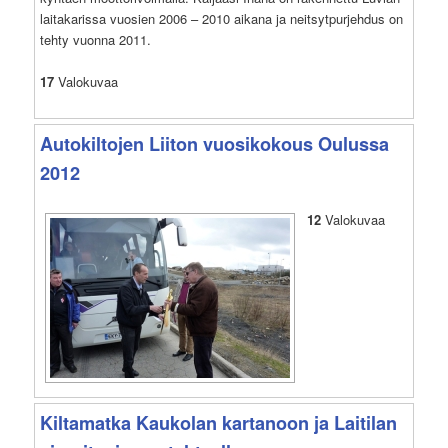
laitakarissa vuosien 2006 – 2010 aikana ja neitsytpurjehdus on
tehty vuonna 2011.
17
Valokuvaa
Autokiltojen Liiton vuosikokous Oulussa
2012
12
Valokuvaa
Kiltamatka Kaukolan kartanoon ja Laitilan