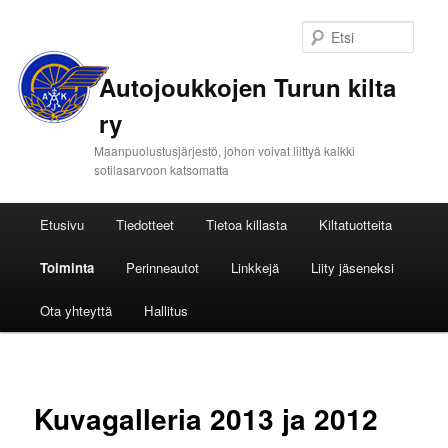
Etsi
Autojoukkojen Turun kilta
ry
Maanpuolustusjärjestö, johon voivat liittyä kaikki
sotilasarvoon katsomatta
Päävalikko
Etusivu
Tiedotteet
Tietoa killasta
Kiltatuotteita
Siirry
Toiminta
Perinneautot
Linkkejä
Liity jäseneksi
sisältöön
Ota yhteyttä
Hallitus
Kuvagalleria 2013 ja 2012