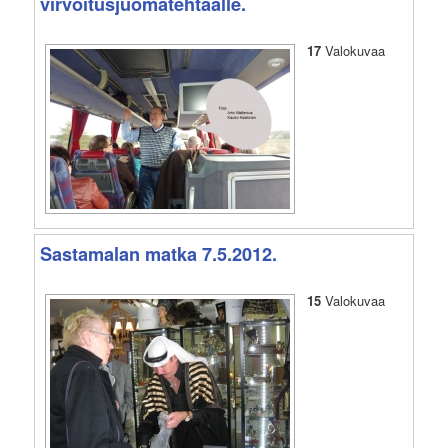
virvoitusjuomatehtaalle.
17
Valokuvaa
Sastamalan matka 7.5.2012.
15
Valokuvaa