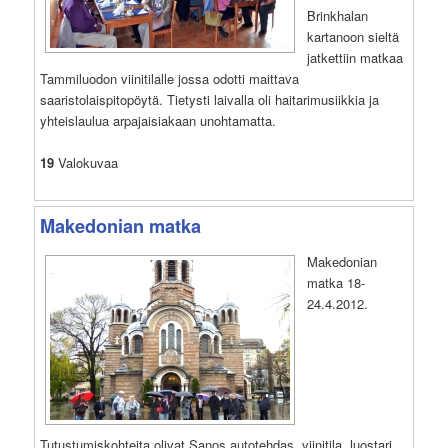
Brinkhalan
kartanoon sieltä
jatkettiin matkaa
Tammiluodon viinitilalle jossa odotti maittava
saaristolaispitopöytä. Tietysti laivalla oli haitarimusiikkia ja
yhteislaulua arpajaisiakaan unohtamatta.
19
Valokuvaa
Makedonian matka
Makedonian
matka 18-
24.4.2012.
Tutustumiskohteita olivat Sanos autotehdas, viinitila, luostari,