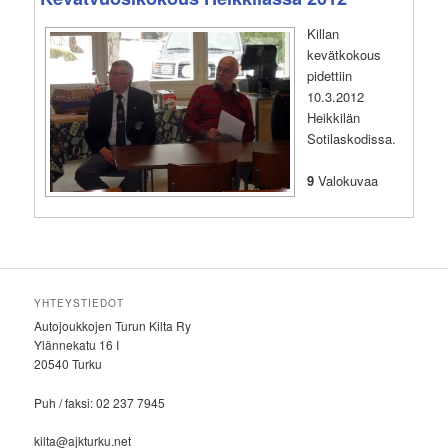
Killan
kevätkokous
pidettiin
10.3.2012
Heikkilän
Sotilaskodissa.
9
Valokuvaa
YHTEYSTIEDOT
Autojoukkojen Turun Kilta Ry
Ylännekatu 16 I
20540 Turku
Puh / faksi: 02 237 7945
kilta@ajkturku.net