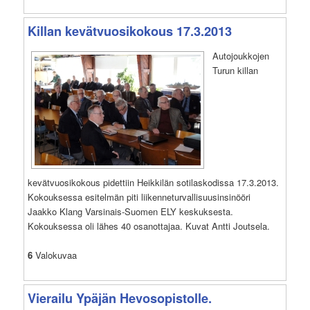
Killan kevätvuosikokous 17.3.2013
Autojoukkojen
Turun killan
kevätvuosikokous pidettiin Heikkilän sotilaskodissa 17.3.2013.
Kokouksessa esitelmän piti liikenneturvallisuusinsinööri
Jaakko Klang Varsinais-Suomen ELY keskuksesta.
Kokouksessa oli lähes 40 osanottajaa. Kuvat Antti Joutsela.
6
Valokuvaa
Vierailu Ypäjän Hevosopistolle.