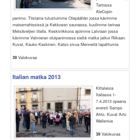
Tartossa
AleCopin
panimo. Tiistaina tutustuimme Otepäähän jossa kävimme
maisemahississä ja Kekkosen saunassa, kuulimme tarinaa
Metsäveljien tilalla. Keskiviikkona ajoimme Latviaan jossa
kävimme Valmieran olutpanimossa sieltä matka jatkui Riikaan.
Kuvat, Kauko Kaskinen. Katso sivua Menneitä tapahtumia
39
Valokuvaa
Italian matka 2013
Kiltalaisia
Italiassa 1-
7.4.2013 opaana
eversti Sampo
Ahto. Kuvat Arto
Wallenius
39
Valokuvaa