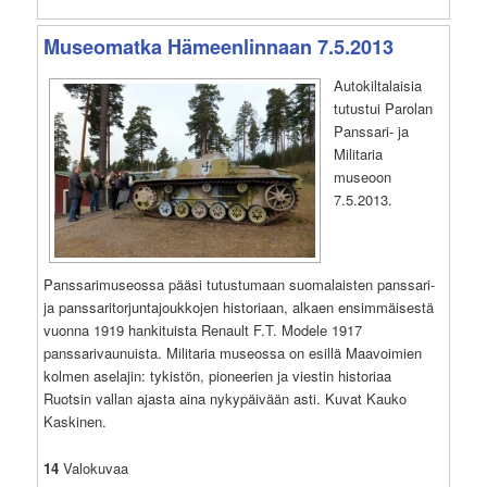
Museomatka Hämeenlinnaan 7.5.2013
Autokiltalaisia
tutustui Parolan
Panssari- ja
Militaria
museoon
7.5.2013.
Panssarimuseossa pääsi tutustumaan suomalaisten panssari-
ja panssaritorjuntajoukkojen historiaan, alkaen ensimmäisestä
vuonna 1919 hankituista Renault F.T. Modele 1917
panssarivaunuista. Militaria museossa on esillä Maavoimien
kolmen aselajin: tykistön, pioneerien ja viestin historiaa
Ruotsin vallan ajasta aina nykypäivään asti. Kuvat Kauko
Kaskinen.
14
Valokuvaa