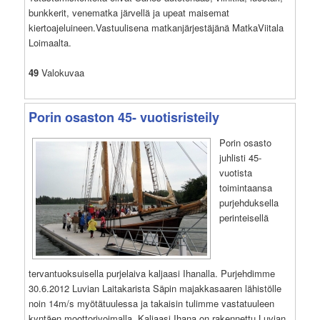
bunkkerit, venematka järvellä ja upeat maisemat
kiertoajeluineen.Vastuulisena matkanjärjestäjänä MatkaViitala
Loimaalta.
49
Valokuvaa
Porin osaston 45- vuotisristeily
Porin osasto
juhlisti 45-
vuotista
toimintaansa
purjehduksella
perinteisellä
tervantuoksuisella purjelaiva kaljaasi Ihanalla. Purjehdimme
30.6.2012 Luvian Laitakarista Säpin majakkasaaren lähistölle
noin 14m/s myötätuulessa ja takaisin tulimme vastatuuleen
kyntäen moottorivoimalla. Kaljaasi Ihana on rakennettu Luvian