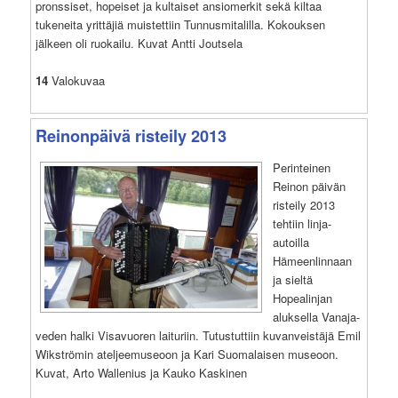
pronssiset, hopeiset ja kultaiset ansiomerkit sekä kiltaa
tukeneita yrittäjiä muistettiin Tunnusmitalilla. Kokouksen
jälkeen oli ruokailu. Kuvat Antti Joutsela
14
Valokuvaa
Reinonpäivä risteily 2013
Perinteinen
Reinon päivän
risteily 2013
tehtiin linja-
autoilla
Hämeenlinnaan
ja sieltä
Hopealinjan
aluksella Vanaja-
veden halki Visavuoren laituriin. Tutustuttiin kuvanveistäjä Emil
Wikströmin ateljeemuseoon ja Kari Suomalaisen museoon.
Kuvat, Arto Wallenius ja Kauko Kaskinen