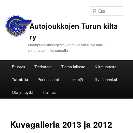
Etsi
Autojoukkojen Turun kilta
ry
Maanpuolustusjärjestö, johon voivat liittyä kaikki
sotilasarvoon katsomatta
Päävalikko
Etusivu
Tiedotteet
Tietoa killasta
Kiltatuotteita
Siirry
Toiminta
Perinneautot
Linkkejä
Liity jäseneksi
sisältöön
Ota yhteyttä
Hallitus
Kuvagalleria 2013 ja 2012