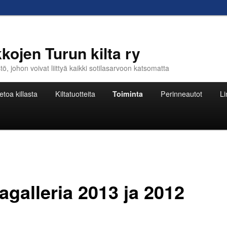
kojen Turun kilta ry
, johon voivat liittyä kaikki sotilasarvoon katsomatta
etoa killasta
Kiltatuotteita
Toiminta
Perinneautot
Li
agalleria 2013 ja 2012