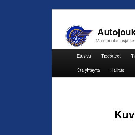
Autojouk
Maanpuolustusjärjestö
Päävalikko
Etusivu
Tiedotteet
Ti
Siirry
Ota yhteyttä
Hallitus
sisältöön
Kuv