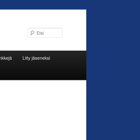
Etsi
nkkejä
Liity jäseneksi