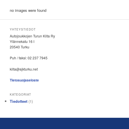
no images were found
YHTEYSTIEDOT
Autojoukkojen Turun Kilta Ry
Ylännekatu 16 I
20540 Turku
Puh / faksi: 02 237 7945
kilta@ajkturku.net
Tietosuojaseloste
KATEGORIAT
Tiedotteet
(1)