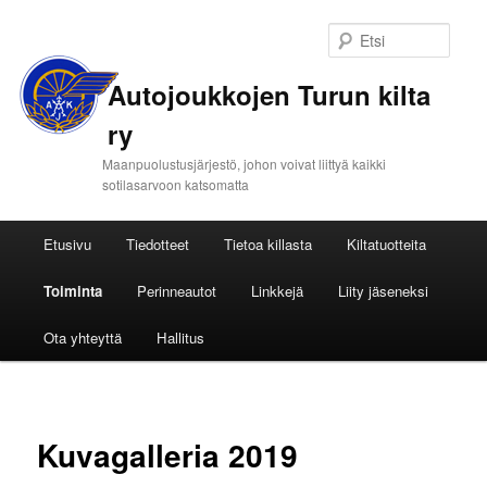
Etsi
Autojoukkojen Turun kilta
ry
Maanpuolustusjärjestö, johon voivat liittyä kaikki
sotilasarvoon katsomatta
Päävalikko
Etusivu
Tiedotteet
Tietoa killasta
Kiltatuotteita
Siirry
Toiminta
Perinneautot
Linkkejä
Liity jäseneksi
sisältöön
Ota yhteyttä
Hallitus
Kuvagalleria 2019