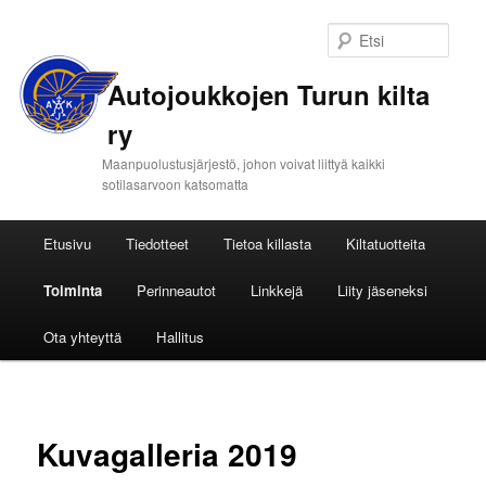
Etsi
Autojoukkojen Turun kilta
ry
Maanpuolustusjärjestö, johon voivat liittyä kaikki
sotilasarvoon katsomatta
Päävalikko
Etusivu
Tiedotteet
Tietoa killasta
Kiltatuotteita
Siirry
Toiminta
Perinneautot
Linkkejä
Liity jäseneksi
sisältöön
Ota yhteyttä
Hallitus
Kuvagalleria 2019