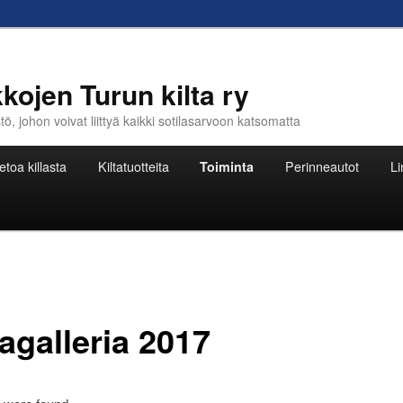
kojen Turun kilta ry
, johon voivat liittyä kaikki sotilasarvoon katsomatta
etoa killasta
Kiltatuotteita
Toiminta
Perinneautot
Li
agalleria 2017