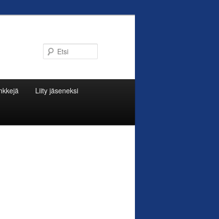
Etsi
nkkejä
Liity jäseneksi