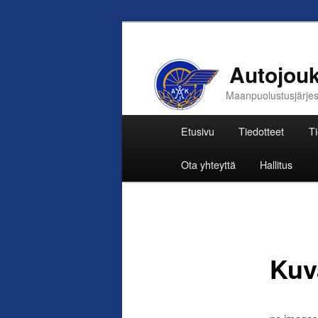
Autojouk
Maanpuolustusjärjestö
Päävalikko
Etusivu
Tiedotteet
Ti
Siirry
Ota yhteyttä
Hallitus
sisältöön
Kuv