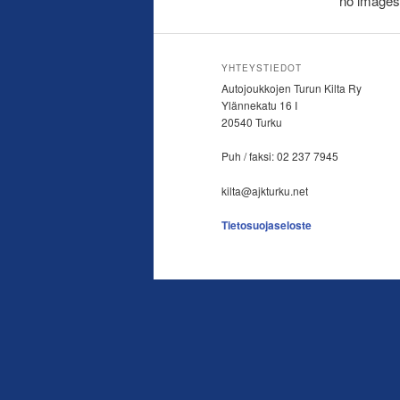
no images
YHTEYSTIEDOT
Autojoukkojen Turun Kilta Ry
Ylännekatu 16 I
20540 Turku
Puh / faksi: 02 237 7945
kilta@ajkturku.net
Tietosuojaseloste