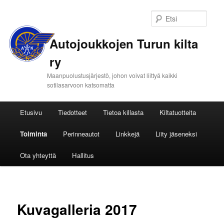
Etsi
Autojoukkojen Turun kilta
ry
Maanpuolustusjärjestö, johon voivat liittyä kaikki
sotilasarvoon katsomatta
Päävalikko
Etusivu
Tiedotteet
Tietoa killasta
Kiltatuotteita
Siirry
Toiminta
Perinneautot
Linkkejä
Liity jäseneksi
sisältöön
Ota yhteyttä
Hallitus
Kuvagalleria 2017