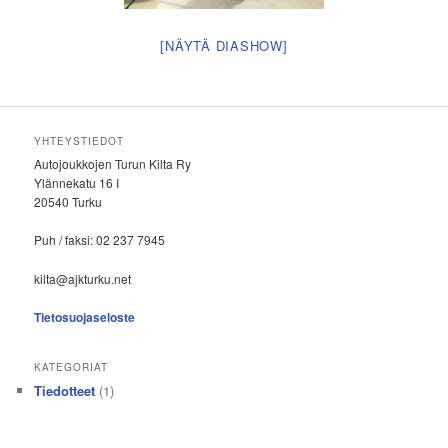
[NÄYTÄ DIASHOW]
YHTEYSTIEDOT
Autojoukkojen Turun Kilta Ry
Ylännekatu 16 I
20540 Turku
Puh / faksi: 02 237 7945
kilta@ajkturku.net
Tietosuojaseloste
KATEGORIAT
Tiedotteet
(1)