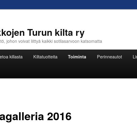
kojen Turun kilta ry
, johon voivat liittyä kaikki sotilasarvoon katsomatta
etoa killasta
Kiltatuotteita
Toiminta
Perinneautot
Li
agalleria 2016