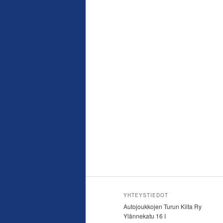
YHTEYSTIEDOT
Autojoukkojen Turun Kilta Ry
Ylännekatu 16 I