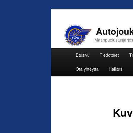
Autojouk
Maanpuolustusjärjestö
Päävalikko
Etusivu
Tiedotteet
Ti
Siirry
Ota yhteyttä
Hallitus
sisältöön
Kuv