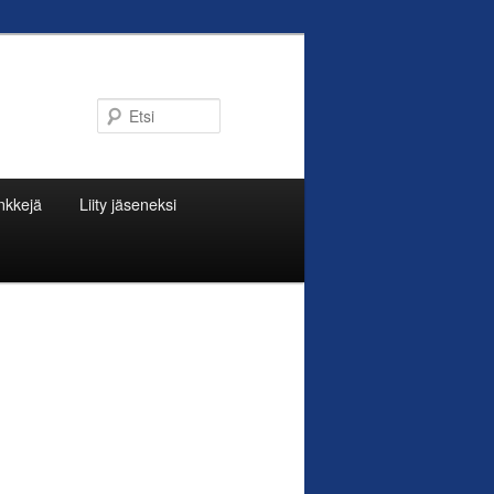
Etsi
nkkejä
Liity jäseneksi